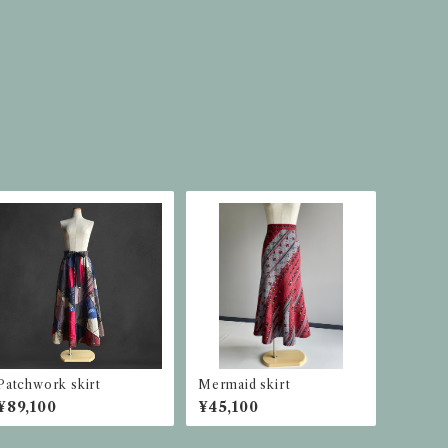
Patchwork skirt
Mermaid skirt
¥89,100
¥45,100