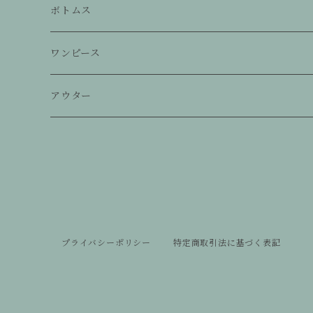
ボトムス
スカート
ワンピース
パンツ
ワンピース
アウター
ジャンプスーツ
ジャケット
コート
ジレ
プライバシーポリシー
特定商取引法に基づく表記