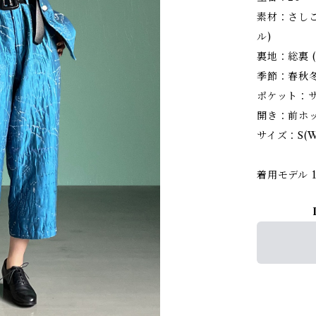
素材：さし
ル)
裏地：総裏 (
季節：春秋
ポケット：
開き：前ホ
サイズ：S(W6
着用モデル 1