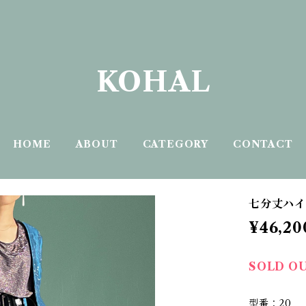
KOHAL
HOME
ABOUT
CATEGORY
CONTACT
七分丈ハイ
¥46,20
SOLD O
型番：20