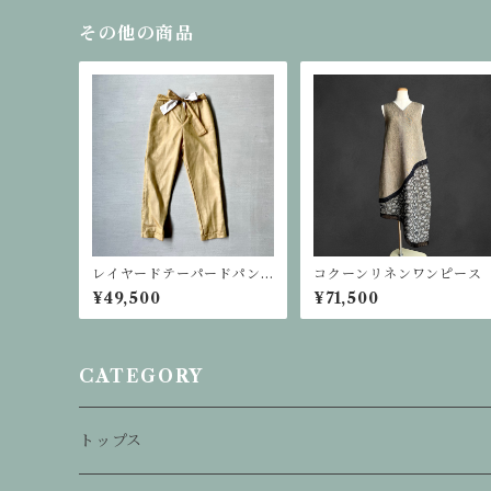
その他の商品
レイヤードテーパードパン
コクーンリネンワンピース
ツ
¥49,500
¥71,500
CATEGORY
トップス