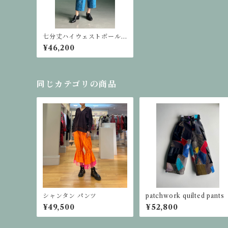
七分丈ハイウェストボール
パンツ
¥46,200
同じカテゴリの商品
シャンタン パンツ
patchwork quilted pants
¥49,500
¥52,800