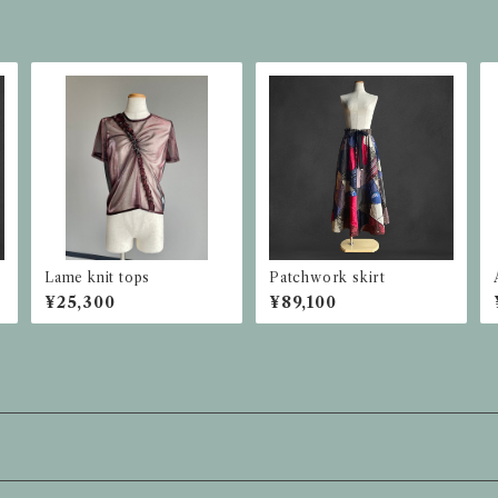
Lame knit tops
Patchwork skirt
¥25,300
¥89,100