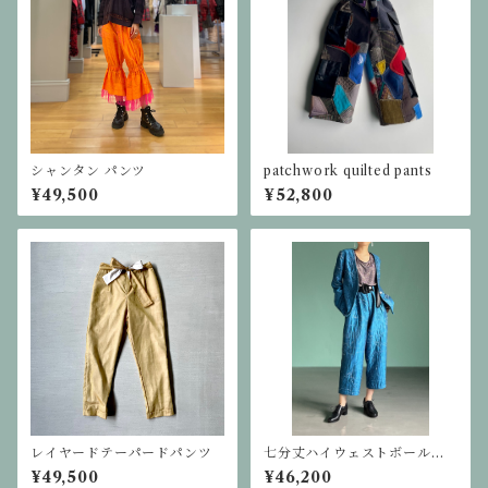
シャンタン パンツ
patchwork quilted pants
¥49,500
¥52,800
レイヤードテーパードパンツ
七分丈ハイウェストボールパ
ンツ
¥49,500
¥46,200